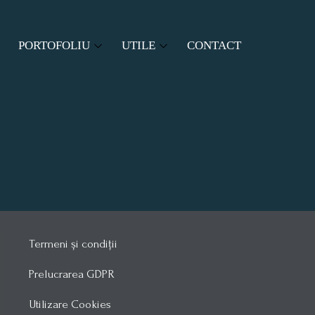
PORTOFOLIU
UTILE
CONTACT
RI
PROIECTE ASOCIATIE
SITUATIE TERMOFICARE
PROIECTE COMUNITATE
MODELE DOCUMENTE
LEGISLAȚIE
Termeni și condiții
Prelucrarea GDPR
Utilizare Cookies