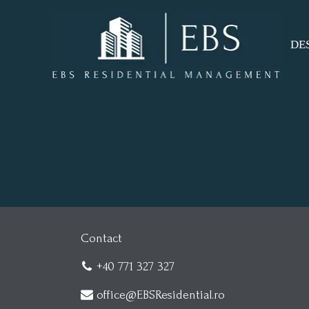
DE
DE
CO
Contact
+40 771 327 327
office@EBSResidential.ro