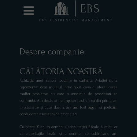
Despre companie
CĂLĂTORIA NOASTRĂ
Achiziția unei simple locuințe în cartierul Aviației nu a
reprezentat doar mutatul într-o nouă casă ci identificarea
multor probleme cu care o asociație de proprietari se
confruntă. Am decis să ne implicăm activ încă din primul an
în asociație și dupa doar 2 ani am fost rugați să preluăm
conducerea asociației de proprietari.
Cu peste 10 ani în domeniul consultației fiscale, a relațiilor
cu autoritățile locale și a dorinței de schimbare, am