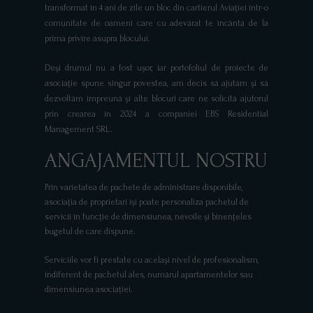
transformat în 4 ani de zile un bloc din cartierul Aviației într-o
comunitate de oameni care cu adevărat te încântă de la
prima privire asupra blocului.
Deși drumul nu a fost ușor, iar portofoliul de proiecte de
asociație spune singur povestea, am decis să ajutăm și să
dezvoltăm împreună și alte blocuri care ne solicită ajutorul
prin crearea în 2024 a companiei EBS Residential
Management SRL.
ANGAJAMENTUL NOSTRU
Prin varietatea de pachete de administrare disponibile,
asociația de proprietari își poate personaliza pachetul de
servicii în funcție de dimensiunea, nevoile și binențeles
bugetul de care dispune.
Serviciile vor fi prestate cu același nivel de profesionalism,
indiferent de pachetul ales, numărul apartamentelor sau
dimensiunea asociației.