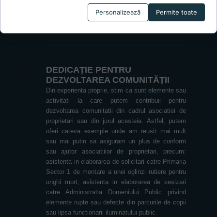
întrerținerii și componența acesteia etc.) facilitând
în acest mod o transparență totală a tuturor
Personalizează
Permite toate
deciziilor și tranzacțiilor.
DEDICAȚIE PENTRU
DEZVOLTAREA COMUNITĂȚII
Din experienta proprie, stim ca sunt elemente sau
activitati la care putem contribuii pentru
dezvoltarea comunitatii din cadrul asociatiei de
proprietari sau din jurul acesteia. Astfel, putem
oferi cateva exemple unde am reusit mai mult
sau mai putin sa asiguram un plus de conform
sau ajutor asociatiilor de proprietari, precum:
asistenta in elaborarea de solicitari catre Primaria
Sector 1 de montare a unei oglinzi rutiere pentru
unghi mort, asistenta in elaborarea de sesizari
catre Administratia Domeniului Public privind
elemente rupte sau defecte din parcurile de copii
sau lipsa functionarii iluminatului public.