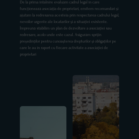
De la prima întalnire evaluăm cadrul legal în care
funcționează asociația de proprietari, emitem recomandări și
ajutăm la redresarea acesteia prin respectarea cadrului legal,
nevoilor urgente ale locatarilor și a situației existente.
Împreună stabilim un plan de dezvoltare a asociației sau
redresare, acolo unde este cazul. Asigurăm sprijin
președinților pentru cunoașterea drepturilor și obligațiilor pe
care le au în raport cu fiecare activitate a asociației de
proprietari