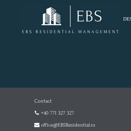
DE
DE
CO
Contact
+40 771 327 327
office@EBSResidential.ro