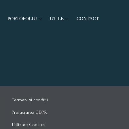
PORTOFOLIU
UTILE
CONTACT
RI
PROIECTE ASOCIATIE
SITUATIE TERMOFICARE
PROIECTE COMUNITATE
MODELE DOCUMENTE
LEGISLAȚIE
Termeni și condiții
Prelucrarea GDPR
Utilizare Cookies