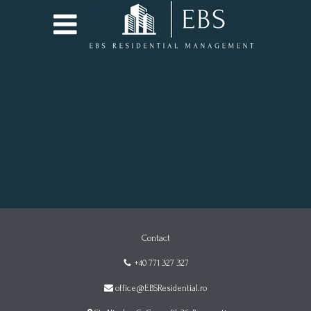
Contact
+40 771 327 327
office@EBSResidential.ro