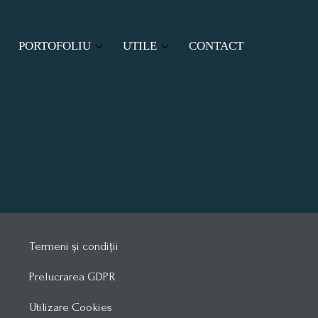
PORTOFOLIU
UTILE
CONTACT
RI
PROIECTE ASOCIATIE
SITUATIE TERMOFICARE
PROIECTE COMUNITATE
MODELE DOCUMENTE
LEGISLAȚIE
Termeni și condiții
Prelucrarea GDPR
Utilizare Cookies