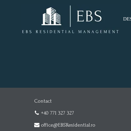
DE
DE
CO
Contact
+40 771 327 327
office@EBSResidential.ro