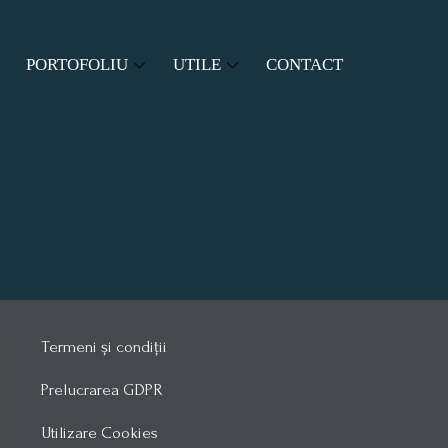
PORTOFOLIU
UTILE
CONTACT
RI
PROIECTE ASOCIATIE
SITUATIE TERMOFICARE
PROIECTE COMUNITATE
MODELE DOCUMENTE
LEGISLAȚIE
Termeni și condiții
Prelucrarea GDPR
Utilizare Cookies