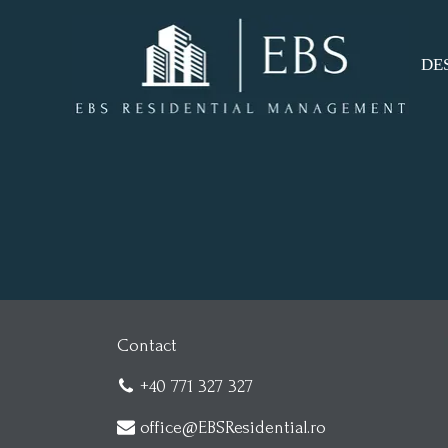
DE
DE
CO
Contact
+40 771 327 327
office@EBSResidential.ro